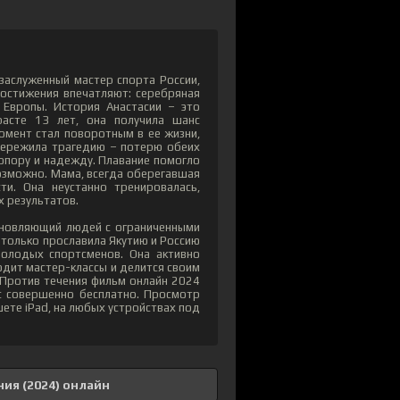
заслуженный мастер спорта России,
достижения впечатляют: серебряная
 Европы. История Анастасии – это
расте 13 лет, она получила шанс
омент стал поворотным в ее жизни,
 пережила трагедию – потерю обеих
й опору и надежду. Плавание помогло
возможно. Мама, всегда оберегавшая
и. Она неустанно тренировалась,
х результатов.
хновляющий людей с ограниченными
е только прославила Якутию и Россию
олодых спортсменов. Она активно
одит мастер-классы и делится своим
Против течения фильм онлайн 2024
с совершенно бесплатно. Просмотр
шете iPad, на любых устройствах под
ия (2024) онлайн