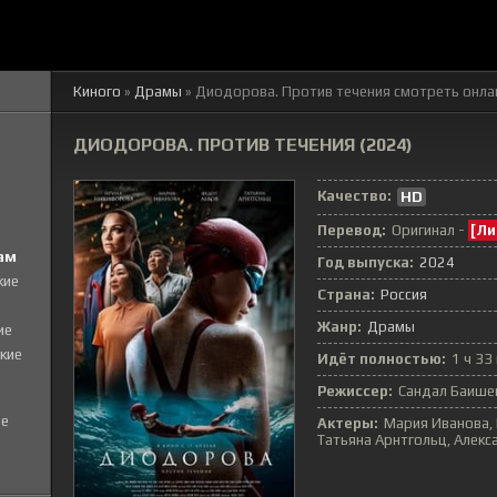
Киного
»
Драмы
» Диодорова. Против течения
смотреть онла
ДИОДОРОВА. ПРОТИВ ТЕЧЕНИЯ (2024)
Качество:
HD
Перевод:
Оригинал -
[Ли
ам
Год выпуска:
2024
кие
Страна:
Россия
Жанр:
Драмы
ие
кие
Идёт полностью:
1 ч 33
Режиссер:
Сандал Баише
е
Актеры:
Мария Иванова,
Татьяна Арнтгольц, Алекс