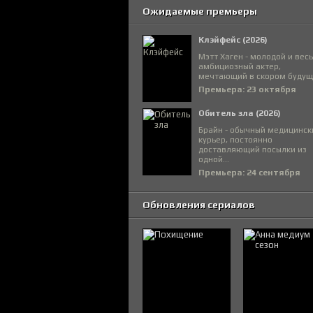
Ожидаемые премьеры
Клэйфейс (2026)
Мэтт Хаген - молодой и вес
амбициозный актер,
мечтающий в скором будуще
Премьера: 23 октября
Обитель зла (2026)
Брайн - обычный медицинск
курьер, постоянно
доставляющий посылки из
одной...
Премьера: 24 сентября
Обновления сериалов