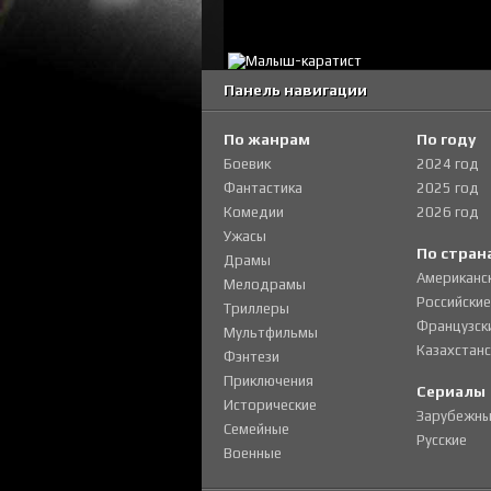
Панель навигации
По жанрам
По году
Боевик
2024 год
Фантастика
2025 год
Комедии
2026 год
Ужасы
По стран
Драмы
Американс
Мелодрамы
Российские
Триллеры
Французск
Мультфильмы
Казахстанс
Фэнтези
Приключения
Сериалы
Исторические
Зарубежны
Семейные
Русские
Военные