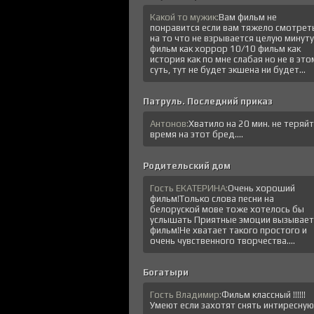
Какой то мужик:
Вам фильм не
понравится если вам тяжело смотрет
на то что не взрывается целую минуту
фильм как хоррор 10/10 фильм как
история как по мне слабая но не в это
суть, тут не будет экшена ни будет...
Патруль. Последний приказ
Антонов:
Хватило на 20 мин. не теряй
время на этот бред....
Родительский дом
Гость ЕКАТЕРИНА:
Очень хороший
фильм!Только слова песни на
белоруской мове тоже хотелось бы
услышать Приятные эмоции вызывает
фильм!Не хватает такого простого и
очень чувственного творчества....
Богатыри
Гость Владимир:
Фильм классный !!!!!!
Умеют если захотят снять интиресную