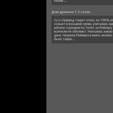
сказку ....
Дом дракона 1-3 сезон
брах:
Ормунд тащит сезон, но 100% е
сольют в восьмой серии, учитывая, ка
уеbanы-сценаристы топят за Рейниру 
всячески ее обеляют. Учитывая, какую
дичь творила Рейнира в книге, можно
было такую...