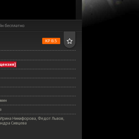
йн бесплатно
KP 8.5
цензия]
 мин
в
 Ирина Никифорова, Федот Львов,
андра Сивцева