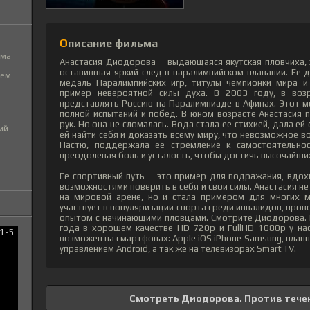
Описание фильма
ьма
Анастасия Диодорова – выдающаяся якутская пловчиха, 
оставившая яркий след в паралимпийском плавании. Ее 
м...
медаль Паралимпийских игр, титулы чемпионки мира и
пример невероятной силы духа. В 2003 году, в воз
представлять Россию на Паралимпиаде в Афинах. Этот м
полной испытаний и побед. В юном возрасте Анастасия
рук. Но она не сломалась. Вода стала ее стихией, дала е
ий
ей найти себя и доказать всему миру, что невозможное 
Настю, поддержала ее стремление к самостоятельност
преодолевая боль и усталость, чтобы достичь высочайши
Ее спортивный путь – это пример для подражания, вдо
возможностями поверить в себя и свои силы. Анастасия н
на мировой арене, но и стала примером для многих м
участвует в популяризации спорта среди инвалидов, пров
опытом с начинающими пловцами. Смотрите Диодорова. 
года в хорошем качестве HD 720p и FullHD 1080p у на
возможен на смартфонах: Apple iOS iPhone Samsung, план
управлением Android, а так же на телевизорах Smart TV.
Смотреть Диодорова. Против течен