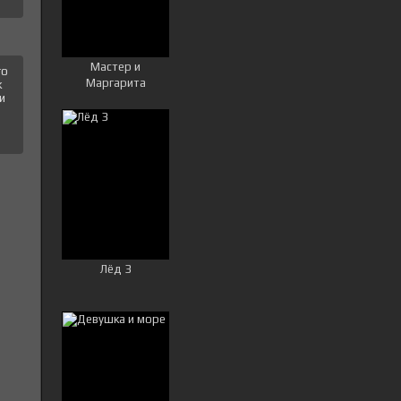
Мастер и
го
Маргарита
к
и
Лёд 3