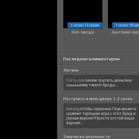
1 сезон 13 серия
1 сезон 18 се
Коп-звезда
Анатомия чув
Последние комментарии
Литвяк
Гость оля:
зачем тратить деньгина
сьььььемку такого бреда...
Постучись в мою дверь 1-2 сезон
hatanga68:
Вы сериозно? Как можете
сравнит турецкая игра с этот бред в
руская версия?Просто отстой ваша
версия!...
Закулисье реальности