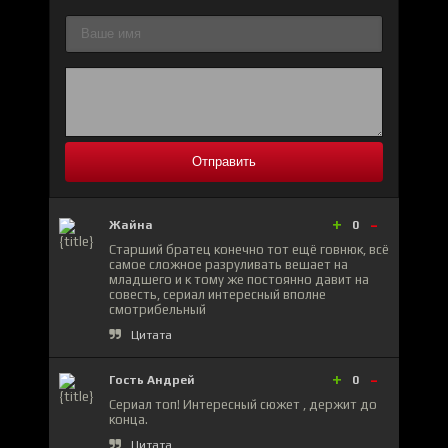
Отправить
+
-
Жайна
0
Старший братец конечно тот ещё говнюк, всё
самое сложное разруливать вешает на
младшего и к тому же постоянно давит на
совесть, сериал интересный вполне
смотрибельный
Цитата
+
-
Гость Андрей
0
Сериал топ! Интересный сюжет , держит до
конца.
Цитата