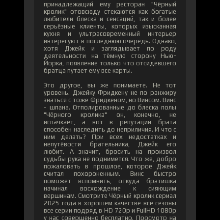
принадлежащий ему ресторан "Чёрный
кролик" отовсюду стекаются как богатые
любители блеска и сенсаций, так и более
серьёзные клиенты, которых изысканная
кухня и ультрасовременный интерьер
интересуют в последнюю очередь. Однако,
хотя Джейк и заглядывает по роду
деятельности на тёмную сторону Нью-
Йорка, появление только что отсидевшего
братца путает ему все карты.
Это другое, вы же понимаете. Не тот
уровень. Джейку Фридкену не по ранжиру
знаться с тоже Фридкеном, но Винсом. Винс
- шпана. Отполированные до блеска полы
"Чёрного кролика" он, конечно, не
испачкает, а вот в репутации брата
способен наследить до неприличия. И что с
ним делать? При всех недостатках и
непутёвости брательника, Джейк его
любит. А значит, бросить на произвол
судьбы рука не поднимется. Что же, добро
пожаловать в прошлое, которое Джейк
считал похороненным. Винс быстро
поможет вспомнить, откуда братишка
начинал восхождение к сияющим
вершинам. Смотрите Чёрный кролик сериал
2025 года в хорошем качестве все сезоны
все серии подряд в HD 720p и FullHD 1080p
у нас совершенно бесплатно. Просмотр на