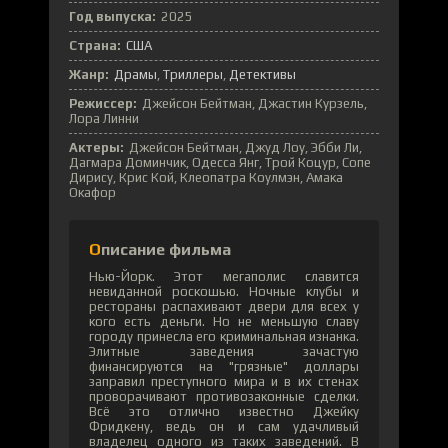
Год выпуска:
2025
Страна:
США
Жанр:
Драмы
Триллеры
Детективы
Режиссер:
Джейсон Бейтман, Джастин Курзель,
Лора Линни
Актеры:
Джейсон Бейтман, Джуд Лоу, Эбби Ли,
Дагмара Доминчик, Одесса Янг, Трой Коцур, Сопе
Дирису, Крис Кой, Клеопатра Коулмэн, Амака
Окафор
Описание фильма
Нью-Йорк. Этот мегаполис славится
невиданной роскошью. Ночные клубы и
рестораны распахивают двери для всех у
кого есть деньги. Но не меньшую славу
городу принесла его криминальная изнанка.
Элитные заведения зачастую
финансируются на "грязные" доллары
заправил преступного мира и в их стенах
проворачивают противозаконные сделки.
Всё это отлично известно Джейку
Фридкену, ведь он и сам удачливый
владелец одного из таких заведений. В