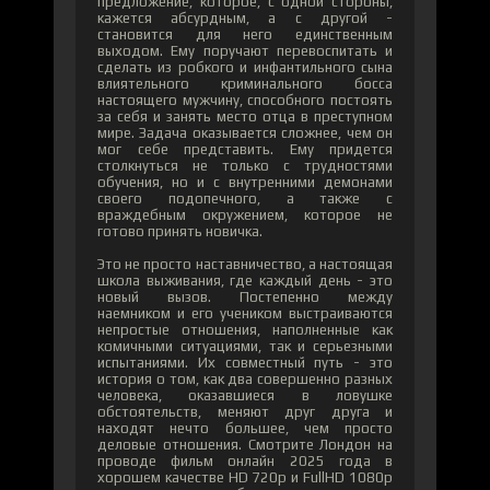
предложение, которое, с одной стороны,
кажется абсурдным, а с другой -
становится для него единственным
выходом. Ему поручают перевоспитать и
сделать из робкого и инфантильного сына
влиятельного криминального босса
настоящего мужчину, способного постоять
за себя и занять место отца в преступном
мире. Задача оказывается сложнее, чем он
мог себе представить. Ему придется
столкнуться не только с трудностями
обучения, но и с внутренними демонами
своего подопечного, а также с
враждебным окружением, которое не
готово принять новичка.
Это не просто наставничество, а настоящая
школа выживания, где каждый день - это
новый вызов. Постепенно между
наемником и его учеником выстраиваются
непростые отношения, наполненные как
комичными ситуациями, так и серьезными
испытаниями. Их совместный путь - это
история о том, как два совершенно разных
человека, оказавшиеся в ловушке
обстоятельств, меняют друг друга и
находят нечто большее, чем просто
деловые отношения. Смотрите Лондон на
проводе фильм онлайн 2025 года в
хорошем качестве HD 720p и FullHD 1080p