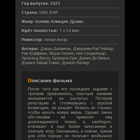
Год выпуска:
2025
Страна:
США, ЮАР
Жанр:
Боевик
Комедия
Драмы
Идёт полностью:
1 ч 54 мин
Режиссер:
Аллан Ангар
Актеры:
Джош Дюамель, Джереми Рэй Тейлор,
Рик Хоффман, Эйдан Гиллен, Нил Сэндилэндс,
Арнольд Вослу, Брэндон Оре, Даниа Де Вилье,
Дэниел Ливай Томас, Дэниэл Ласкер
Описание фильма
После того как его последнее задание с
треском провалилось, опытный наемник
оказывается на распутье. Потеряв
репутацию и столкнувшись с угрозой
возмездия, он решает бежать из страны,
чтобы начать новую жизнь. Однако смена
обстановки не приносит ему
долгожданного покоя, а, наоборот,
втягивает в еще более запутанную и
опасную игру. Оказавшись в новом, чужом
для себя городе, он получает необычное