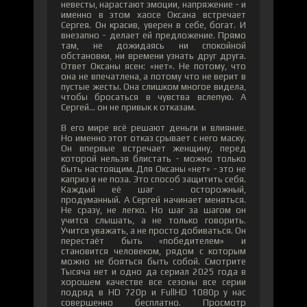
невесты, нарастают эмоции, напряжение - и
именно в этом хаосе Оксана встречает
Сергея. Он красив, уверен в себе, богат. И
внезапно - делает ей предложение. Прямо
там, не дожидаясь ни спокойной
обстановки, ни времени узнать друг друга.
Ответ Оксаны ясен: «нет». Не потому, что
она не впечатлена, а потому что не верит в
пустые жесты. Она слишком многое видела,
чтобы бросаться в чувства вслепую. А
Сергей… он не привык к отказам.
В его мире всё решают деньги и влияние.
Но именно этот отказ срывает с него маску.
Он впервые встречает женщину, перед
которой нельзя блистать - можно только
быть настоящим. Для Оксаны «нет» - это не
каприз и не поза. Это способ защитить себя.
Каждый её шаг - осторожный,
продуманный. А Сергей начинает меняться.
Не сразу, не легко. Но шаг за шагом он
учится слышать, а не только говорить.
Учится уважать, а не просто добиваться. Он
перестаёт быть «победителем» и
становится человеком, рядом с которым
можно не бояться быть собой. Смотрите
Тысяча нет и одно да сериал 2025 года в
хорошем качестве все сезоны все серии
подряд в HD 720p и FullHD 1080p у нас
совершенно бесплатно. Просмотр