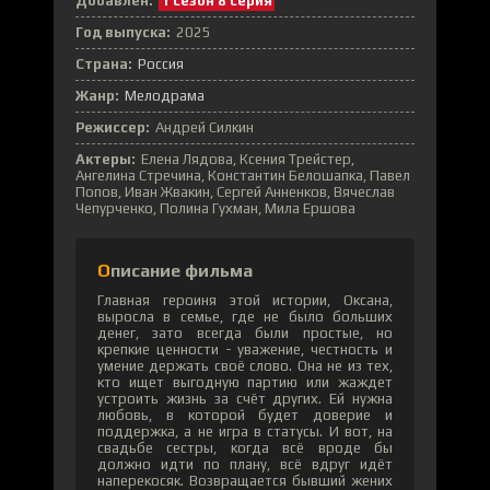
Добавлен:
1 сезон 8 серия
Год выпуска:
2025
Страна:
Россия
Жанр:
Мелодрама
Режиссер:
Андрей Силкин
Актеры:
Елена Лядова, Ксения Трейстер,
Ангелина Стречина, Константин Белошапка, Павел
Попов, Иван Жвакин, Сергей Анненков, Вячеслав
Чепурченко, Полина Гухман, Мила Ершова
Описание фильма
Главная героиня этой истории, Оксана,
выросла в семье, где не было больших
денег, зато всегда были простые, но
крепкие ценности - уважение, честность и
умение держать своё слово. Она не из тех,
кто ищет выгодную партию или жаждет
устроить жизнь за счёт других. Ей нужна
любовь, в которой будет доверие и
поддержка, а не игра в статусы. И вот, на
свадьбе сестры, когда всё вроде бы
должно идти по плану, всё вдруг идёт
наперекосяк. Возвращается бывший жених