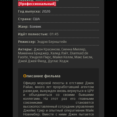
[Профессиональный]
Год выпуска:
2026
Страна:
США
Жанр:
Боевик
Идёт полностью:
01:45
Режиссер:
Эндрю Бернштейн
Актеры:
Джон Красински, Сиенна Миллер,
Маккенна Бриджер, Халид Лэйт, Diarmuid de
Faoite, Уэнделл Пирс, Майкл Келли, Макс Бисли,
Джей Джей Филд, Дуглас Ходж
Описание фильма
Офицер морской пехоты в отставке Джек
Райан, много лет проработавший агентом
разведки, вынужден вновь вернуться в ЦРУ
и объединиться со своими бывшими
коллегами. На этот раз его главными
союзниками становятся
высокопоставленный сотрудник управления
Джеймс Грир и опытный оперативник Майк
Новембер. Вместе с ними Джек пытается