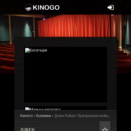
Киного
»
Боевики
» Джек Райан: Призрачная война
смотреть о
ДЖЕК