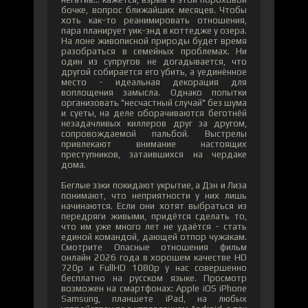
бочке, вопрос ближайших месяцев. Чтобы
хоть как-то реанимировать отношения,
пара планирует уик-энд в коттедже у озера.
На лоне живописной природы будет время
разобраться в семейных проблемах. Ни
один из супругов не догадывается, что
другой собирается его убить, а уединённое
место - идеальная декорация для
воплощения замысла. Однако попытки
организовать "несчастный случай" без шума
и суеты, на деле оборачиваются беготнёй
незадачливых киллеров друг за другом,
сопровождаемой пальбой. Выстрелы
привлекают внимание настоящих
преступников, затаившихся на чердаке
дома.
Беглые зэки покидают укрытие, а Дэн и Лиза
понимают, что неприятности у них лишь
начинаются. Если они хотят выбраться из
передряги живыми, придётся сделать то,
что им уже много лет не удаётся - стать
единой командой, дающей отпор чужакам.
Смотрите Опасные отношения фильм
онлайн 2026 года в хорошем качестве HD
720p и FullHD 1080p у нас совершенно
бесплатно на русском языке. Просмотр
возможен на смартфонах: Apple iOS iPhone
Samsung, планшете iPad, на любых