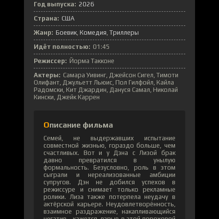
Год выпуска:
2026
Страна:
США
Жанр:
Боевик
Комедия
Триллеры
Идёт полностью:
01:45
Режиссер:
Йорма Такконе
Актеры:
Самара Уивинг, Джейсон Сигел, Тимоти
Олифант, Джульетт Льюис, Пол Гилфойл, Кайла
Радомски, Кит Джардин, Дануся Самал, Николай
Кински, Джейк Каррен
Описание фильма
Семей, не выдержавших испытание
совместной жизнью, гораздо больше, чем
счастливых. Вот и у Дэна с Лизой брак
давно превратился в унылую
формальность. Безусловно, роль в этом
сыграли и нереализованные амбиции
супругов. Дэн не добился успехов в
режиссуре и снимает только рекламные
ролики. Лиза также потерпела неудачу в
актёрской карьере. Неудовлетворённость,
взаимное раздражение, накапливающийся
негатив... кажется, взрыв в этой пороховой