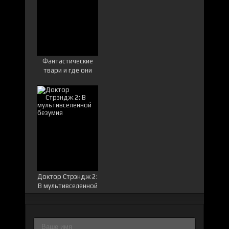
Фантастические
твари и где они
обитают
Доктор Стрэндж 2:
В мультивселенной
безумия