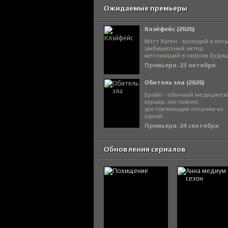
Ожидаемые премьеры
Клэйфейс (2026)
Мэтт Хаген - молодой и вес
амбициозный актер,
мечтающий в скором будуще
Премьера: 23 октября
Обитель зла (2026)
Брайн - обычный медицинск
курьер, постоянно
доставляющий посылки из
одной...
Премьера: 24 сентября
Обновления сериалов