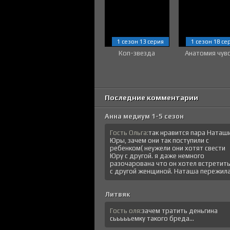
1 сезон 13 серия
1 сезон 18 се
Коп-звезда
Анатомия чув
Последние комментарии
Анна медиум 1-5 сезон
Гость Ольга:
так нравится пара Наташи
Юры, зачем они так поступили с
ребенком( неужели они хотят свести
Юру с другой. я даже немного
разочарована что он хотел встретит
с другой женщиной. Наташа пережила.
Литвяк
Гость оля:
зачем тратить деньгина
сьььььемку такого бреда...