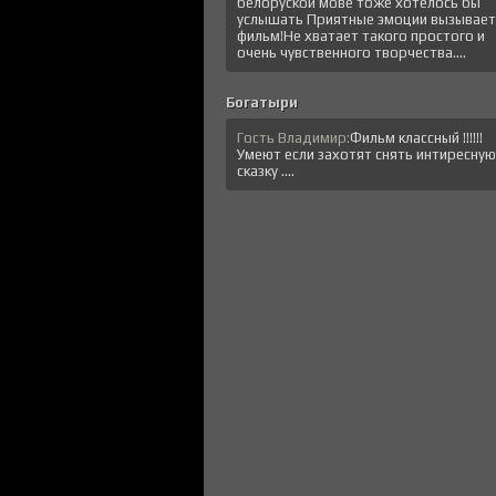
белоруской мове тоже хотелось бы
услышать Приятные эмоции вызывает
фильм!Не хватает такого простого и
очень чувственного творчества....
Богатыри
Гость Владимир:
Фильм классный !!!!!!
Умеют если захотят снять интиресную
сказку ....