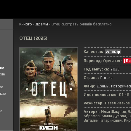
Киного
»
Драмы
» Отец
смотреть онлайн бесплатно
ОТЕЦ (2025)
Качество:
WEBRip
Перевод:
Оригинал -
[Ли
ам
Год выпуска:
2025
кие
Страна:
Россия
Жанр:
Драмы
Историчес
ие
кие
Идёт полностью:
01:46
Режиссер:
Павел Иванов
е
Актеры:
Илья Шакунов, В
Абрамов, Алина Дулова, Е
Виталий Татаринович, Кир