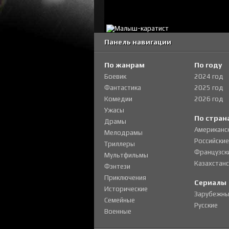
Панель навигации
По жанрам
По году
Боевик
2024 год
Фантастика
2025 год
Комедии
2026 год
Ужасы
По стран
Драмы
Американс
Мелодрамы
Российские
Триллеры
Французск
Мультфильмы
Казахстанс
Фэнтези
Приключения
Сериалы
Исторические
Зарубежны
Семейные
Русские
Военные