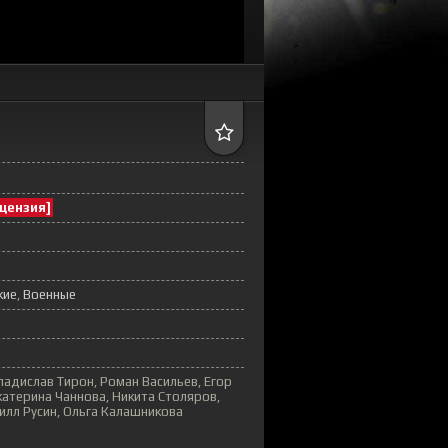
цензия]
кие
Военные
ладислав Тирон, Роман Васильев, Егор
катерина Чаннова, Никита Столяров,
илл Русин, Ольга Калашникова