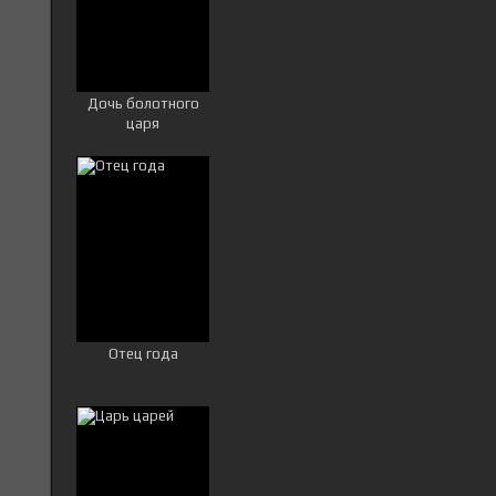
Дочь болотного
царя
Отец года