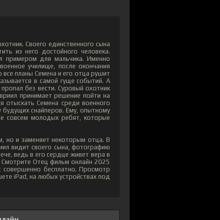
охотник. Своего единственного сына
ить из него достойного человека.
л примером для мальчика. Именно
военное училище, после окончания
о все планы Семена и его отца рушит
азывается в самой гуще событий. А
пропал без вести. Суровый охотник
авриил принимает решение пойти на
я отыскать Семена среди военного
у будущих снайперов. Ему, опытному
ще совсем молодых ребят, которые
м, но и заменяет некоторым отца. В
иил видит своего сына, фотографию
че, ведь в его сердце живет вера в
. Смотрите Отец фильм онлайн 2025
с совершенно бесплатно. Просмотр
шете iPad, на любых устройствах под
нлайн