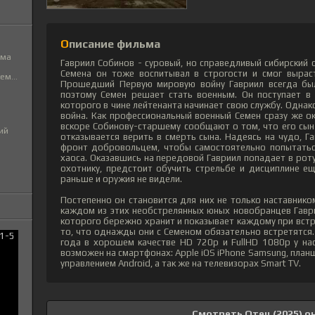
Описание фильма
ьма
Гавриил Собинов - суровый, но справедливый сибирский 
Семена он тоже воспитывал в строгости и смог выраст
м...
Прошедший Первую мировую войну Гавриил всегда бы
поэтому Семен решает стать военным. Он поступает в 
которого в чине лейтенанта начинает свою службу. Однак
война. Как профессиональный военный Семен сразу же ок
вскоре Собинову-старшему сообщают о том, что его сын 
ий
отказывается верить в смерть сына. Надеясь на чудо, Г
фронт добровольцем, чтобы самостоятельно попытатьс
хаоса. Оказавшись на передовой Гавриил попадает в рот
охотнику, предстоит обучить стрельбе и дисциплине е
раньше и оружия не видели.
Постепенно он становится для них не только наставнико
каждом из этих необстрелянных юных новобранцев Гавр
которого бережно хранит и показывает каждому при встре
то, что однажды они с Семеном обязательно встретятся
года в хорошем качестве HD 720p и FullHD 1080p у на
возможен на смартфонах: Apple iOS iPhone Samsung, план
управлением Android, а так же на телевизорах Smart TV.
Смотреть Отец (2025) о