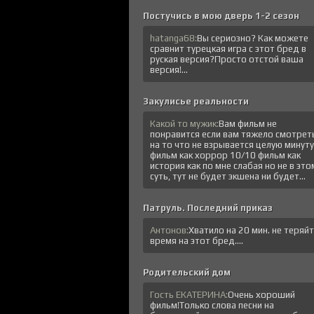
Постучись в мою дверь 1-2 сезон
hatanga68:
Вы сериозно? Как можете
сравнит турецкая игра с этот бред в
руская версия?Просто отстой ваша
версия!...
Закулисье реальности
Какой то мужик:
Вам фильм не
понравится если вам тяжело смотрет
на то что не взрывается целую минуту
фильм как хоррор 10/10 фильм как
история как по мне слабая но не в это
суть, тут не будет экшена ни будет...
Патруль. Последний приказ
Антонов:
Хватило на 20 мин. не теряй
время на этот бред....
Родительский дом
Гость ЕКАТЕРИНА:
Очень хороший
фильм!Только слова песни на