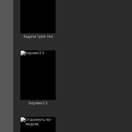
Задача трех тел
Берлин'23