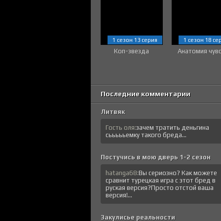
1 сезон 13 серия
1 сезон 18 се
Коп-звезда
Анатомия чув
Последние комментарии
Литвяк
Гость оля:
зачем тратить деньгина
сьььььемку такого бреда...
Постучись в мою дверь 1-2 сезон
hatanga68:
Вы сериозно? Как можете
сравнит турецкая игра с этот бред в
руская версия?Просто отстой ваша
версия!...
Закулисье реальности