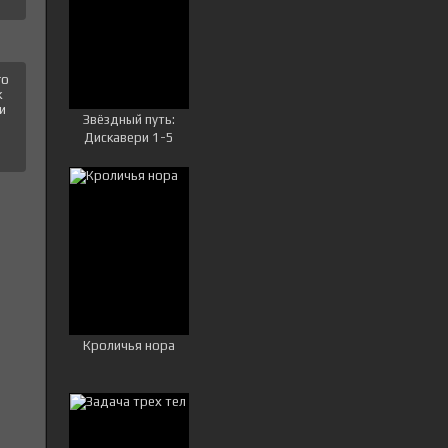
го
к
и
Звёздный путь:
Дискавери 1-5
сезон
Кроличья нора