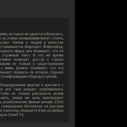
лии, которые не удается объяснить.
о за этими аномалиями могут стоять
льзуют Землю и людей в качестве
 сталкивается Маргарет Фэйрчайлд,
едного эфира она понимает, что ее
ь странный текст. В это же время
учайно получает доступ к строго
мацию не только о существовании
с ними. Дэниэл понимает, что эту
решает придать ее огласке. Однако
 эту информацию общедоступной.
обнародования фактов о контакте с
эл все таки решает опубликовать
тобы не только рассказать всему
снить, какую же цель преследуют
нь разоблачения фильм онлайн 2026
с совершенно бесплатно на русском
ne Samsung, планшете iPad, на любых
орах Smart TV.