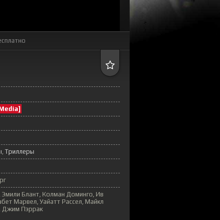
есплатно
Media]
ы
Триллеры
рг
 Эмили Блант, Колман Доминго, Ив
абет Марвел, Уайатт Рассел, Майкл
, Джим Пэррак