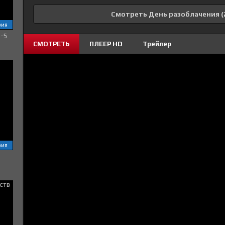
Смотреть День разоблачения (
рия
1-5
СМОТРЕТЬ
ПЛЕЕР HD
Трейлер
рия