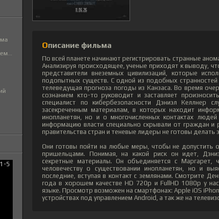
ьма
Описание фильма
м...
По всей планете начинают регистрировать странные анома
Анализируя происходящее, ученые приходят к выводу, чт
представители внеземных цивилизаций, которые испо
подопытных существ. С одной из подобных странностей
телеведущая прогноза погоды из Канзаса. Во время очер
ий
сознанием кто-то руководит и заставляет произносит
специалист по кибербезопасности Дэниэл Келлнер сл
засекреченным материалам, в которых находит инфор
инопланетян, но и о многочисленных контактах людей 
информацию власти специально скрывали от граждан и 
правительства стран и теневые лидеры не готовы делать
Они готовы пойти на любые меры, чтобы не допустить 
пришельцами. Понимая, на какой риск он идет, Дэни
секретные материалы. Он объединяется с Маргарет, ч
человечеству о существовании инопланетян, но и выя
последние, вступая в контакт с землянами. Смотрите Де
года в хорошем качестве HD 720p и FullHD 1080p у на
языке. Просмотр возможен на смартфонах: Apple iOS iPho
устройствах под управлением Android, а так же на телевиз