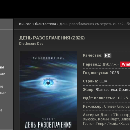
Киного
»
Фантастика
» День разоблачения
смотреть онлайн б
ДЕНЬ РАЗОБЛАЧЕНИЯ (2026)
Disclosure Day
Качество:
HD
Перевод:
Дубляж -
[Win
ам
Год выпуска:
2026
кие
Страна:
США
ие
Жанр:
Фантастика
Драм
кие
Идёт полностью:
02:25
Режиссер:
Стивен Спилбе
е
Актеры:
Джош О’Коннор,
Хьюсон, Колин Фёрт, Элиз
Гэстон, Генри Ллойд-Хьюз