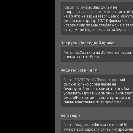
Какой то мужик:
Вам фильм не
понравится если вам тяжело смотрет
на то что не взрывается целую минуту
фильм как хоррор 10/10 фильм как
история как по мне слабая но не в это
суть, тут не будет экшена ни будет...
Патруль. Последний приказ
Антонов:
Хватило на 20 мин. не теряй
время на этот бред....
Родительский дом
Гость ЕКАТЕРИНА:
Очень хороший
фильм!Только слова песни на
белоруской мове тоже хотелось бы
услышать Приятные эмоции вызывает
фильм!Не хватает такого простого и
очень чувственного творчества....
Богатыри
Гость Владимир:
Фильм классный !!!!!!
Умеют если захотят снять интиресную