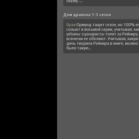
сказку ....
Дом дракона 1-3 сезон
брах:
Ормунд тащит сезон, но 100% е
сольют в восьмой серии, учитывая, ка
уеbanы-сценаристы топят за Рейниру 
всячески ее обеляют. Учитывая, какую
дичь творила Рейнира в книге, можно
было такую...