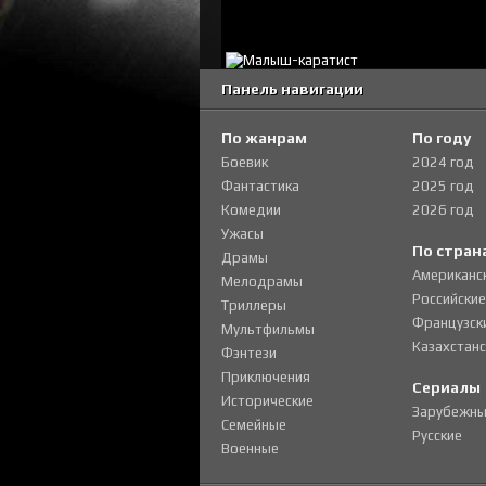
Панель навигации
По жанрам
По году
Боевик
2024 год
Фантастика
2025 год
Комедии
2026 год
Ужасы
По стран
Драмы
Американс
Мелодрамы
Российские
Триллеры
Французск
Мультфильмы
Казахстанс
Фэнтези
Приключения
Сериалы
Исторические
Зарубежны
Семейные
Русские
Военные