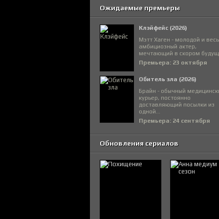
Ожидаемые премьеры
Клэйфейс (2026)
Мэтт Хаген - молодой и вес
амбициозный актер,
мечтающий в скором будуще
Премьера: 23 октября
Обитель зла (2026)
Брайн - обычный медицинск
курьер, постоянно
доставляющий посылки из
одной...
Премьера: 24 сентября
Обновления сериалов