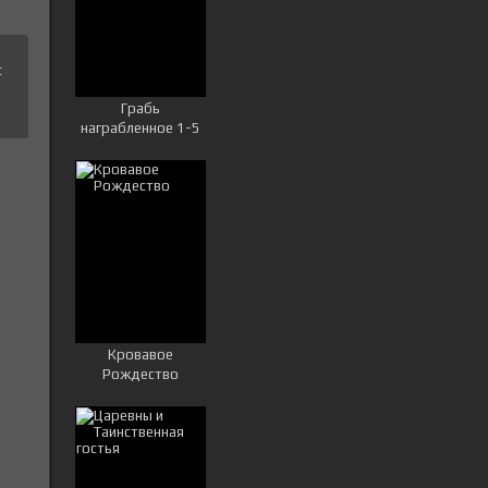
с
Грабь
награбленное 1-5
сезон
Кровавое
Рождество