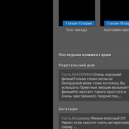
1 сезон 13 серия
1 сезон 18 се
Коп-звезда
Анатомия чув
Последние комментарии
Родительский дом
Гость ЕКАТЕРИНА:
Очень хороший
фильм!Только слова песни на
белоруской мове тоже хотелось бы
услышать Приятные эмоции вызывает
фильм!Не хватает такого простого и
очень чувственного творчества....
Богатыри
Гость Владимир:
Фильм классный !!!!!!
Умеют если захотят снять интиресную
сказку ....