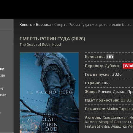
Киного
»
Боевики
» Смерть Робин Гуда
смотреть онлайн беспл
СМЕРТЬ РОБИН ГУДА (2026)
The Death of Robin Hood
Качество:
HD
Перевод:
Дубляж -
[Win
ам
Год выпуска:
2026
кие
Страна:
США
ие
Жанр:
Боевик
Драмы
Пр
кие
Идёт полностью:
02:03
Режиссер:
Майкл Сарнос
е
Актеры:
Хью Джекман, Н
Комер, Мюррэй Бартлетт, 
Fintan Shevlin, Элайджа Ун