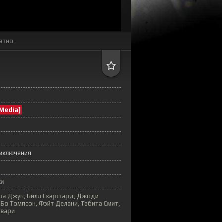
атно
Media]
иключения
ки
оа Джуп, Билл Скарсгард, Джоди
Бо Томпсон, Фэйт Делани, Табита Смит,
гвари