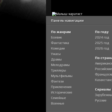
Панель навигации
По жанрам
По году
Боевик
2024 год
Фантастика
2025 год
Комедии
2026 год
Ужасы
По стран
Драмы
Американс
Мелодрамы
Российские
Триллеры
Французск
Мультфильмы
Казахстанс
Фэнтези
Приключения
Сериалы
Исторические
Зарубежны
Семейные
Русские
Военные