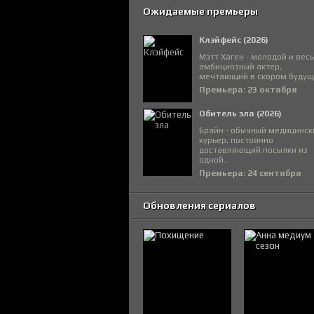
Ожидаемые премьеры
Клэйфейс (2026)
Мэтт Хаген - молодой и вес
амбициозный актер,
мечтающий в скором будуще
Премьера: 23 октября
Обитель зла (2026)
Брайн - обычный медицинск
курьер, постоянно
доставляющий посылки из
одной...
Премьера: 24 сентября
Обновления сериалов