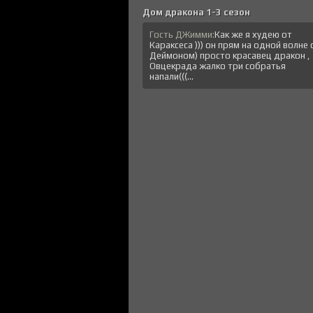
Дом дракона 1-3 сезон
Гость ДЖимми:
Как же я худею от
Караксеса ))) он прям на одной волне 
Деймоном) просто красавец дракон ,
Овцекрада жалко три собратья
напали(((...