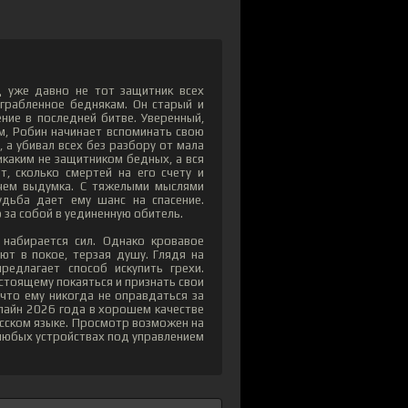
 уже давно не тот защитник всех
грабленное беднякам. Он старый и
ние в последней битве. Уверенный,
ом, Робин начинает вспоминать свою
, а убивал всех без разбору от мала
икаким не защитником бедных, а вся
т, сколько смертей на его счету и
 чем выдумка. С тяжелыми мыслями
дьба дает ему шанс на спасение.
о за собой в уединенную обитель.
набирается сил. Однако кровавое
ют в покое, терзая душу. Глядя на
редлагает способ искупить грехи.
стоящему покаяться и признать свои
 что ему никогда не оправдаться за
лайн 2026 года в хорошем качестве
усском языке. Просмотр возможен на
а любых устройствах под управлением