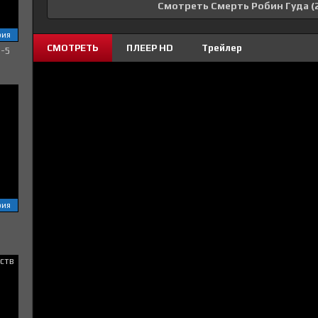
Смотреть Смерть Робин Гуда (
рия
СМОТРЕТЬ
ПЛЕЕР HD
Трейлер
1-5
рия