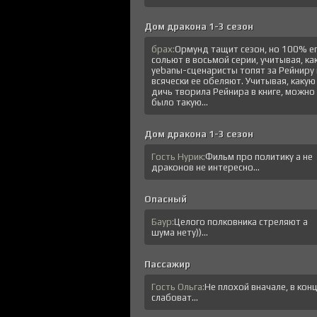
Дом дракона 1-3 сезон
брах:
Ормунд тащит сезон, но 100% е
сольют в восьмой серии, учитывая, ка
уеbanы-сценаристы топят за Рейниру 
всячески ее обеляют. Учитывая, какую
дичь творила Рейнира в книге, можно
было такую...
Дом дракона 1-3 сезон
Гость Нурик:
Фильм про политику а не
драконов не интересно...
Опасный
Баур:
Целого полковника стреляют а
шума нету))...
Пассажир
Гость Ольга:
Не плохой вначале, в кон
слабоват...