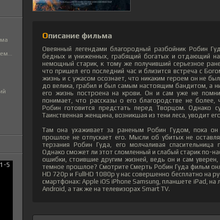
Описание фильма
ьма
Овеянный легендами благородный разбойник Робин Гуд
м...
бедных и униженных, грабящий богатых и отдающий на
немощный старик, к тому же получивший серьезное ране
что пришел его последний час и близится встреча с Бог
жизнь и с ужасом осознает, что никаким героем он не был
до велика, грабил и был самым настоящим бандитом, а н
ий
его жизнь построена на крови. Он и сам уже не помни
понимает, что рассказы о его благородстве не более,
Робин готовится предстать перед Творцом. Однако су
Таинственная женщина, возникшая из тени леса, уводит ег
Там она ухаживает за раненым Робин Гудом, пока он 
прошлое не отпускает его. Мысли об убитых не оставля
терзания Робин Гуда, его молчаливая спасительница п
Однако сможет ли этот сломленный и слабый старик по-на
ошибки, стоившие другим жизней, ведь он и сам уверен,
темное прошлое? Смотрите Смерть Робин Гуда фильм он
HD 720p и FullHD 1080p у нас совершенно бесплатно на р
смартфонах: Apple iOS iPhone Samsung, планшете iPad, н
Android, а так же на телевизорах Smart TV.