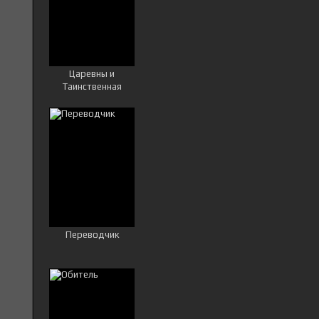
Царевны и
Таинственная
гостья
Переводчик