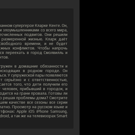
анном супергерое Кларке Кенте. Он,
ми злоумышленниками со всего мира,
есчисленных подвигов. Они решили
 размеренной жизнью. Кларк даёт
свободного времени, и не будет
ожных конфликтов. Чтобы напрочь
ся переехать в город Смолвилль и
нтов.
огружен в домашние обязанности и
оисходящих в родном городе. Он
ться. У супружеской пары появляются
т серьёзно и с ответственностью,
ается того, что дети получили его
т человек, прибывший в городок, и
одится на грани провала. Готовы ли
тно решая проблемы дома? Смотрите
шем качестве все сезоны все серии
латно. Просмотр на русском языке и
тфонах: Apple iOS iPhone Samsung,
roid, а так же на телевизорах Smart