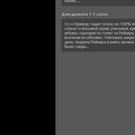
сказку ....
Дом дракона 1-3 сезон
брах:
Ормунд тащит сезон, но 100% е
сольют в восьмой серии, учитывая, ка
уеbanы-сценаристы топят за Рейниру 
всячески ее обеляют. Учитывая, какую
дичь творила Рейнира в книге, можно
было такую...