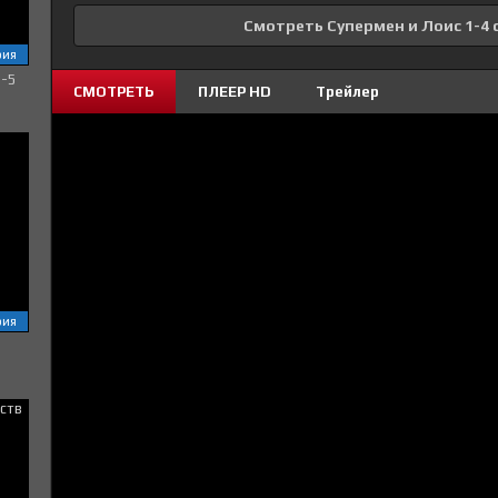
Смотреть Супермен и Лоис 1-4 
рия
1-5
СМОТРЕТЬ
ПЛЕЕР HD
Трейлер
рия