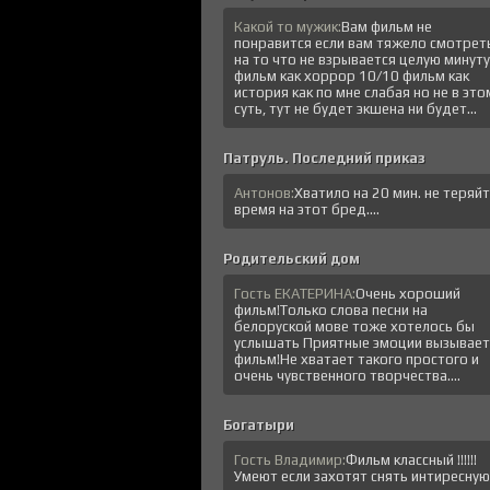
Какой то мужик:
Вам фильм не
понравится если вам тяжело смотрет
на то что не взрывается целую минуту
фильм как хоррор 10/10 фильм как
история как по мне слабая но не в это
суть, тут не будет экшена ни будет...
Патруль. Последний приказ
Антонов:
Хватило на 20 мин. не теряй
время на этот бред....
Родительский дом
Гость ЕКАТЕРИНА:
Очень хороший
фильм!Только слова песни на
белоруской мове тоже хотелось бы
услышать Приятные эмоции вызывает
фильм!Не хватает такого простого и
очень чувственного творчества....
Богатыри
Гость Владимир:
Фильм классный !!!!!!
Умеют если захотят снять интиресную