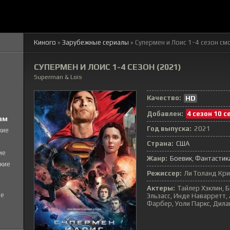
Киного
»
Зарубежные сериалы
» Супермен и Лоис 1-4 сезон
смо
СУПЕРМЕН И ЛОИС 1-4 СЕЗОН (2021)
Superman & Lois
Качество:
HD
Добавлен:
4 сезон 10 с
ам
Год выпуска:
2021
кие
Страна:
США
ие
Жанр:
Боевик
Фантастик
кие
Режиссер:
Ли Толанд Кри
Актеры:
Тайлер Хэклин, 
е
Эльзасс, Инде Наварретт, 
Фарбер, Уоли Паркс, Дил