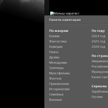
Панель навигации
По жанрам
По году
Боевик
2024 год
Фантастика
2025 год
Комедии
2026 год
Ужасы
По стран
Драмы
Американс
Мелодрамы
Российские
Триллеры
Французск
Мультфильмы
Казахстанс
Фэнтези
Приключения
Сериалы
Исторические
Зарубежны
Семейные
Русские
Военные