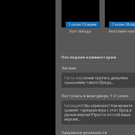
1 сезон 13 серия
1 сезон 18 се
Коп-звезда
Анатомия чув
Последние комментарии
Литвяк
Гость оля:
зачем тратить деньгина
сьььььемку такого бреда...
Постучись в мою дверь 1-2 сезон
hatanga68:
Вы сериозно? Как можете
сравнит турецкая игра с этот бред в
руская версия?Просто отстой ваша
версия!...
Закулисье реальности