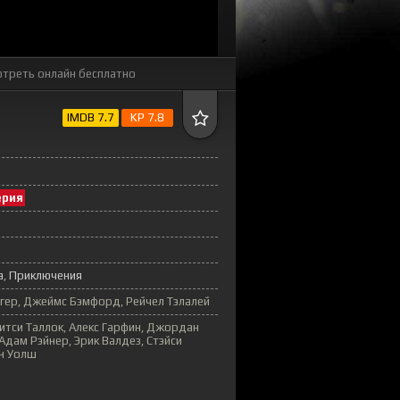
треть онлайн бесплатно
IMDB 7.7
KP 7.8
ерия
а
Приключения
гер, Джеймс Бэмфорд, Рейчел Тэлалей
Битси Таллок, Алекс Гарфин, Джордан
Адам Рэйнер, Эрик Валдез, Стэйси
ан Уолш