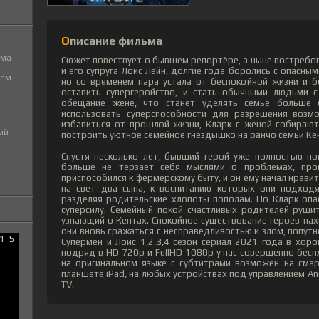
Описание фильма
ьма
Сюжет повествует о бывшем репортёре, а ныне востребов
и его супруга Лоис Лейн, долгие года боролись с опасны
м...
но со временем пара устала от беспокойной жизни и б
оставить супергеройство, и стать обычными людьми с
обещание жене, что станет уделять семье больше 
использовать суперспособности для разрешения возм
избавиться от прошлой жизни, Кларк с женой собирают
ий
построить уютное семейное гнёздышко на ранчо семьи Ке
Спустя несколько лет, бывший герой уже полностью п
больше не терзает себя мыслями о проблемах, пр
приспособился к фермерскому быту, и он ему начал нрави
на свет два сына, к воспитанию которых они подходя
разделяя родительские хлопоты пополам. Но Кларк опас
суперсилу. Семейный покой счастливых родителей руши
узнающий о Кентах. Спокойное существование героев нах
они вновь сражаться с несправедливостью и злом, попу
Супермен и Лоис 1,2,3,4 сезон сериал 2021 года в хоро
подряд в HD 720p и FullHD 1080p у нас совершенно бесп
на оригинальном языке с субтитрами возможен на смар
планшете iPad, на любых устройствах под управлением And
TV.