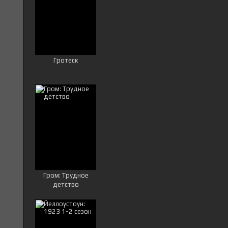
Гротеск
Гром: Трудное
детство