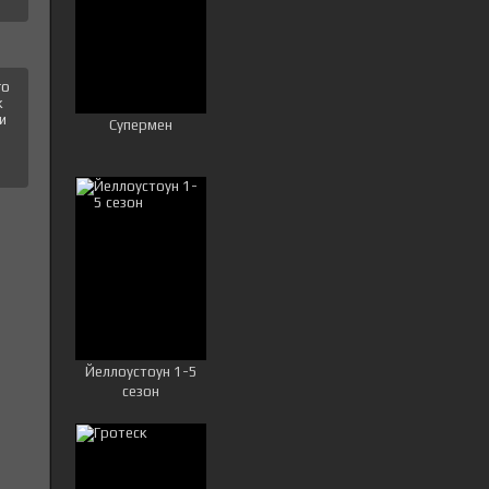
го
к
и
Супермен
Йеллоустоун 1-5
сезон