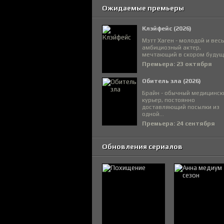
Ожидаемые премьеры
Клэйфейс (2026)
Мэтт Хаген - молодой и вес
амбициозный актер,
мечтающий в скором будуще
Премьера: 23 октября
Обитель зла (2026)
Брайн - обычный медицинск
курьер, постоянно
доставляющий посылки из
одной...
Премьера: 24 сентября
Обновления сериалов