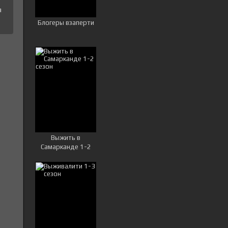
я
Блогеры взаперти
Выжить в
Самарканде 1-2
сезон