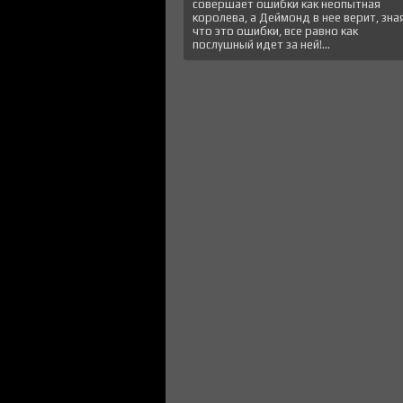
совершает ошибки как неопытная
королева, а Деймонд в нее верит, зна
что это ошибки, все равно как
послушный идет за ней!...