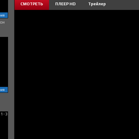
СМОТРЕТЬ
ПЛЕЕР HD
Трейлер
рия
зон
рия