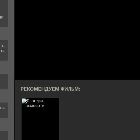
аз
ать
еть
РЕКОМЕНДУЕМ ФИЛЬМ:
я и