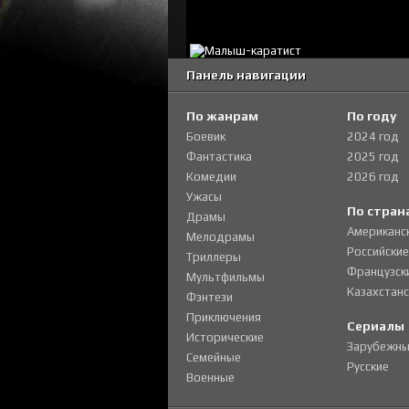
Панель навигации
По жанрам
По году
Боевик
2024 год
Фантастика
2025 год
Комедии
2026 год
Ужасы
По стран
Драмы
Американс
Мелодрамы
Российские
Триллеры
Французск
Мультфильмы
Казахстанс
Фэнтези
Приключения
Сериалы
Исторические
Зарубежны
Семейные
Русские
Военные