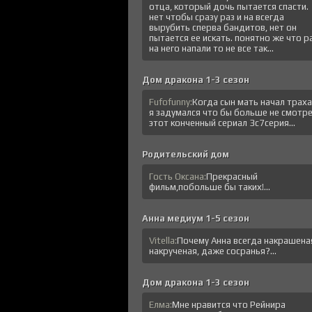
отца, который дочь пытается спасти.
нет чтобы сразу раз и на всегда
вырубить сперва бандитов, нет он
пытается ее искать. понятно же что р
на него напали то не все так...
Дом дракона 1-3 сезон
Fufofunny:
Когда сын мать начал трах
я задумался что бы больше не смотр
этот конченный сериал 3с7серия...
Родительский дом
Гость Оксана:
Прекрасный
фильм,побольше бы таких!...
Анна медиум 1-5 сезон
Vitella:
Почему Анна всегда накрашена
накрученая, даже сосранья?...
Дом дракона 1-3 сезон
Елма:
Мне нравится что Рейнира