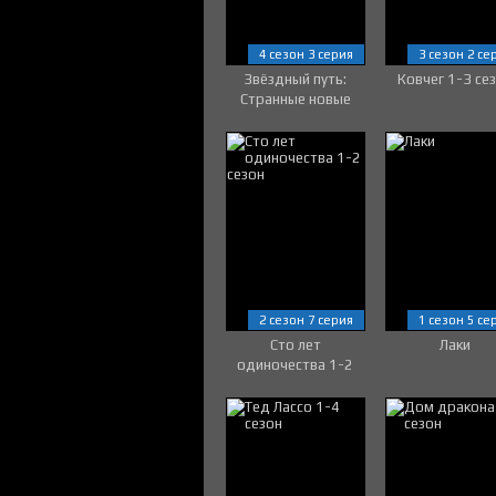
4 сезон 3 серия
3 сезон 2 се
Звёздный путь:
Ковчег 1-3 се
Странные новые
миры 1-4 сезон
2 сезон 7 серия
1 сезон 5 се
Сто лет
Лаки
одиночества 1-2
сезон