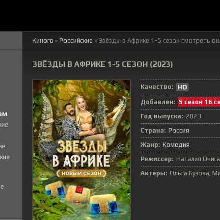
Киного
»
Российские
» Звёзды в Африке 1-5 сезон
смотреть он
ЗВЁЗДЫ В АФРИКЕ 1-5 СЕЗОН (2023)
Качество:
HD
Добавлен:
5 сезон 16 с
ам
Год выпуска:
2023
кие
Страна:
Россия
Жанр:
Комедия
ие
кие
Режиссер:
Наталия Очиг
Актеры:
Ольга Бузова, М
е