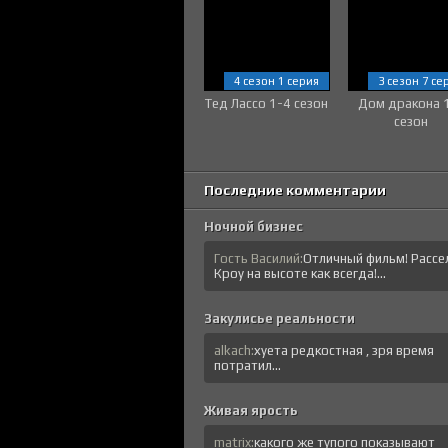
4 сезон 1 серия
3 сезон 7 се
Тед Лассо 1-4 сезон
Дом дракона 
сезон
Последние комментарии
Ночной бизнес
Гость Василий:
Отличный фильм! Рассе
Кроу на высоте как всегда!...
Закулисье реальности
alkach:
хуета редкостная , зря время
потратил...
Живая ярость
matrix:
какого же тупого показывают