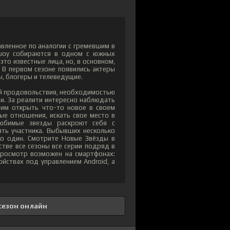
авленное по аналогии с гремевшим в
 шоу собираются в одном с южных
это известные лица, но, в основном,
 В первом сезоне появились актеры
, блогеры и телеведущие.
ой продовольствия, необходимостью
и. За реалити интересно наблюдать
щим открыть что-то новое в своем
ые отношения, искать свое место в
любимые звезды раскроют себя с
ть участника. Выбывших несколько
ько один. Смотрите Новые Звёзды в
стве все сезоны все серии подряд в
Просмотр возможен на смартфонах:
ойствах под управлением Android, а
сезон онлайн