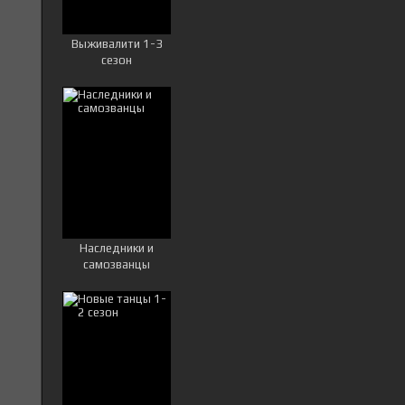
Выживалити 1-3
сезон
Наследники и
самозванцы