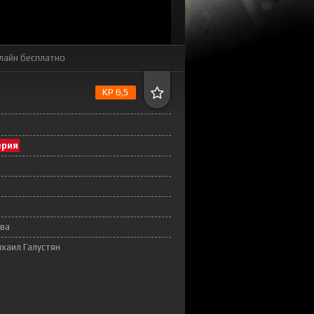
лайн бесплатно
KP 6,5
ерия
ава
ихаил Галустян