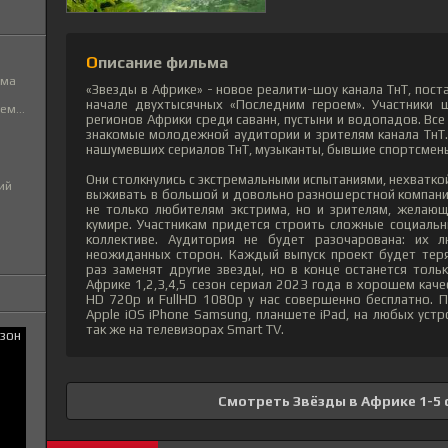
Описание фильма
ьма
«Звезды в Африке» - новое реалити-шоу канала ТнТ, пост
начале двухтысячных «Последним героем». Участники
м...
регионов Африки среди саванн, пустыни и водопадов. Все 
знакомые молодежной аудитории и зрителям канала ТнТ.
нашумевших сериалов ТнТ, музыканты, бывшие спортсмены
Они столкнулись с экстремальными испытаниями, нехватк
ий
выживать в большой и довольно разношерстной компани
не только любителям экстрима, но и зрителям, желаю
кумире. Участникам придется строить сложные социальн
коллективе. Аудитория не будет разочарована: их 
неожиданных сторон. Каждый выпуск проект будет теря
раз заменят другие звезды, но в конце останется тол
Африке 1,2,3,4,5 сезон сериал 2023 года в хорошем каче
HD 720p и FullHD 1080p у нас совершенно бесплатно. 
Apple iOS iPhone Samsung, планшете iPad, на любых устр
так же на телевизорах Smart TV.
Смотреть Звёзды в Африке 1-5 