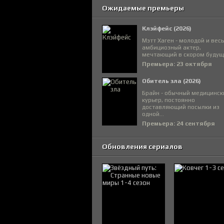
Ожидаемые премьеры
Клэйфейс (2026)
Мэтт Хаген - молодой и вес
амбициозный актер,
мечтающий в скором будуще
Премьера: 23 октября
Обитель зла (2026)
Брайн - обычный медицинск
курьер, постоянно
доставляющий посылки из
одной...
Премьера: 24 сентября
Обновления сериалов