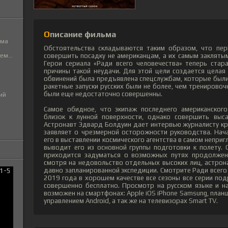
Описание фильма
ьма
Обстоятельства складываются таким образом, что пер
совершить посадку не американцам, а их самым заклятым
м...
Герои сериала «Ради всего человечества» теперь стар
причины такой неудачи. Для этой цели создается целая 
обвинений была предъявлена спецслужбам, которые были
ракетные запуски русских были не более, чем тренировочн
были еще недостаточно совершенны.
ий
Самое обидное, что экипаж последнего американского
близок к лунной поверхности, однако совершить выса
Астронавт Эдвард Болдуин дает интервью журналисту кр
заявляет о чрезмерной осторожности руководства. Нач
его в выставлении космического агентства в самом непригл
выводит его из основной группы подготовки к полету.
приходится задуматься о возможных путях продолжени
смотря на недовольство отдельных высоких лиц, астро
давно запланированной экспедиции. Смотрите Ради всего 
2019 года в хорошем качестве все сезоны все серии под
совершенно бесплатно. Просмотр на русском языке и н
возможен на смартфонах: Apple iOS iPhone Samsung, план
управлением Android, а так же на телевизорах Smart TV.