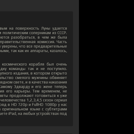
вым на поверхность Луны удается
 политическим соперникам из СССР.
аются разобраться, в чем же была
правительственная комиссия. Часть
 уверены, что все предварительные
ыми, так как их аппараты, казалось,
 космического корабля был очень
дку команды так и не поступило.
упного издания, в котором открыто
альство смелого мужчины обвиняет
ядном свете, и в качества наказания
 Самому Эдварду и его жене теперь
я его карьеры. Тем временем, не
навты продолжают готовиться к уже
человечества 1,2,3,4,5 сезон сериал
ряд в HD 720p и FullHD 1080p у нас
а оригинальном языке с субтитрами
шете iPad, на любых устройствах под