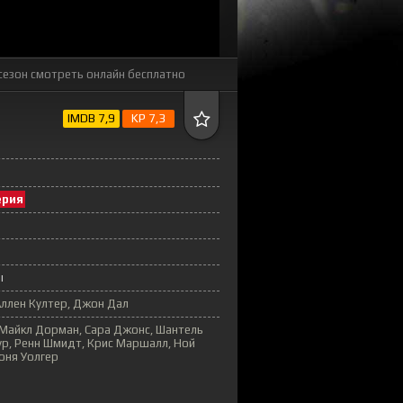
сезон
смотреть онлайн бесплатно
IMDB 7,9
KP 7,3
ерия
ы
ллен Култер, Джон Дал
 Майкл Дорман, Сара Джонс, Шантель
ур, Ренн Шмидт, Крис Маршалл, Ной
Соня Уолгер