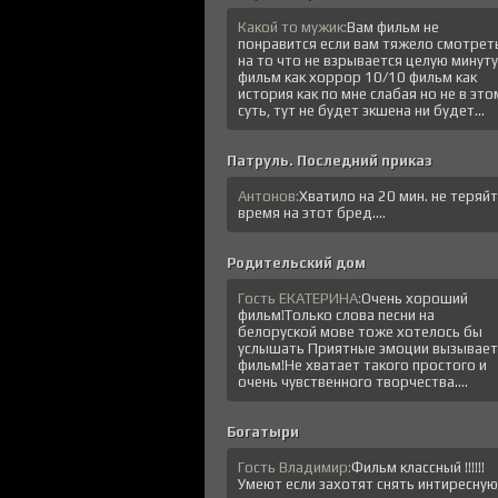
Какой то мужик:
Вам фильм не
понравится если вам тяжело смотрет
на то что не взрывается целую минуту
фильм как хоррор 10/10 фильм как
история как по мне слабая но не в это
суть, тут не будет экшена ни будет...
Патруль. Последний приказ
Антонов:
Хватило на 20 мин. не теряй
время на этот бред....
Родительский дом
Гость ЕКАТЕРИНА:
Очень хороший
фильм!Только слова песни на
белоруской мове тоже хотелось бы
услышать Приятные эмоции вызывает
фильм!Не хватает такого простого и
очень чувственного творчества....
Богатыри
Гость Владимир:
Фильм классный !!!!!!
Умеют если захотят снять интиресную