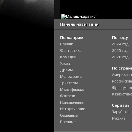
Панель навигации
По жанрам
По году
Боевик
2024 год
Фантастика
2025 год
Комедии
2026 год
Ужасы
По стран
Драмы
Американс
Мелодрамы
Российские
Триллеры
Французск
Мультфильмы
Казахстанс
Фэнтези
Приключения
Сериалы
Исторические
Зарубежны
Семейные
Русские
Военные