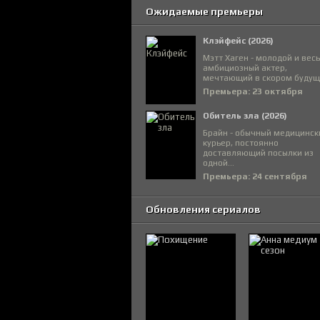
Ожидаемые премьеры
Клэйфейс (2026)
Мэтт Хаген - молодой и вес
амбициозный актер,
мечтающий в скором будуще
Премьера: 23 октября
Обитель зла (2026)
Брайн - обычный медицинск
курьер, постоянно
доставляющий посылки из
одной...
Премьера: 24 сентября
Обновления сериалов