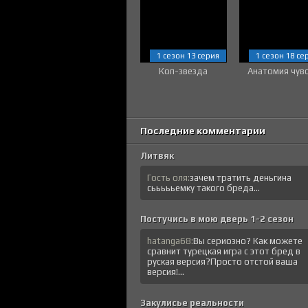
1 сезон 13 серия
1 сезон 18 се
Коп-звезда
Анатомия чув
Последние комментарии
Литвяк
Гость оля:
зачем тратить деньгина
сьььььемку такого бреда...
Постучись в мою дверь 1-2 сезон
hatanga68:
Вы сериозно? Как можете
сравнит турецкая игра с этот бред в
руская версия?Просто отстой ваша
версия!...
Закулисье реальности