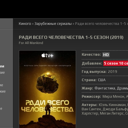
Киного
»
Зарубежные сериалы
» Ради всего человечества 1-5 
РАДИ ВСЕГО ЧЕЛОВЕЧЕСТВА 1-5 СЕЗОН (2019)
For All Mankind
Качество:
HD
Добавлен:
5 сезон 10 с
ам
Год выпуска:
2019
кие
Страна:
США
ие
Жанр:
Фантастика
Драм
кие
Режиссер:
Мира Менон, А
Актеры:
Юэль Киннаман,
е
Ван Сантен, Джоди Бальф
Харпстер, Меган Литерс, 