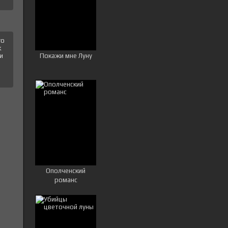
го
к
Покажи мне Луну
и
Ополченский
романс