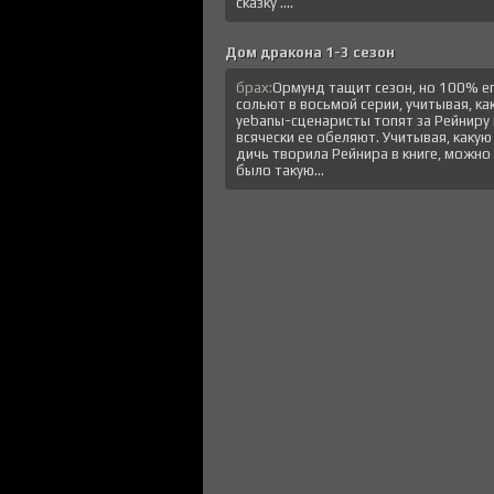
сказку ....
Дом дракона 1-3 сезон
брах:
Ормунд тащит сезон, но 100% е
сольют в восьмой серии, учитывая, ка
уеbanы-сценаристы топят за Рейниру 
всячески ее обеляют. Учитывая, какую
дичь творила Рейнира в книге, можно
было такую...