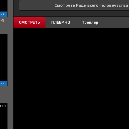
Смотреть Ради всего человечества 
рия
1-5
СМОТРЕТЬ
ПЛЕЕР HD
Трейлер
рия