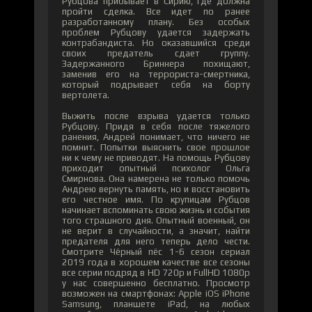
Рубцова прибывает в Сирию, где должна
пройти сделка. Все идет по ранее
разработанному плану. Без особых
проблем Рубцову удается задержать
контрабандиста. Но оказавшийся среди
своих предатель сдает группу.
Задержанного Бриннера похищают,
заменив его на террориста-смертника,
который подрывает себя на борту
вертолета.
Выжить после взрыва удается только
Рубцову. Придя в себя после тяжелого
ранения, Андрей понимает, что ничего не
помнит. Попытки выяснить свое прошлое
ни к чему не приводят. На помощь Рубцову
приходит опытный психолог Ольга
Смирнова. Она намерена не только помочь
Андрею вернуть память, но и восстановить
его честное имя. По крупицам Рубцов
начинает вспоминать свою жизнь и события
того страшного дня. Опытный военный, он
не верит в случайности, а значит, найти
предателя для него теперь дело чести.
Смотрите Чёрный пёс 1-6 сезон сериал
2019 года в хорошем качестве все сезоны
все серии подряд в HD 720p и FullHD 1080p
у нас совершенно бесплатно. Просмотр
возможен на смартфонах: Apple iOS iPhone
Samsung, планшете iPad, на любых