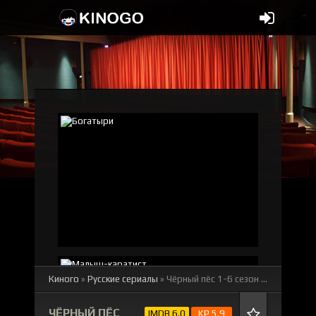
Киного
»
Русские сериалы
» Чёрный пёс 1-6 сезон
смотреть онлайн бесплатно
ЧЁРНЫЙ ПЁС
IMDB 6.0
KP 5.9