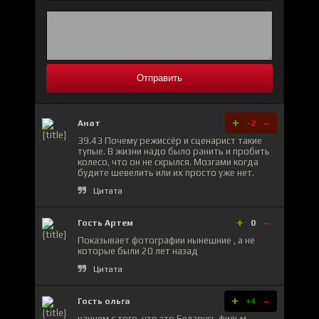
Отправить
+
-
Анат
-2
39.43 Почему режиссёр и сценарист такие
тупые. В жизни надо было ранить и пробить
колесо, что он не скрылся. Мозгами когда
будите шевелить или их просто уже нет.
Цитата
+
-
Гость Артем
0
Показывает фотографии нынешние , а не
которые были 20 лет назад
Цитата
+
-
Гость ольга
+4
начнем с того, что это Беларусь фильм