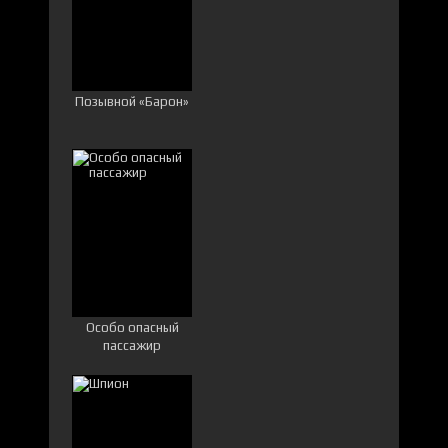
Позывной «Барон»
Особо опасный
пассажир