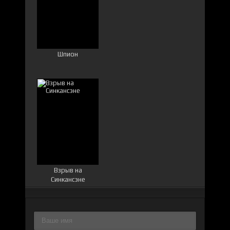
Шпион
Взрыв на
Синкансэне