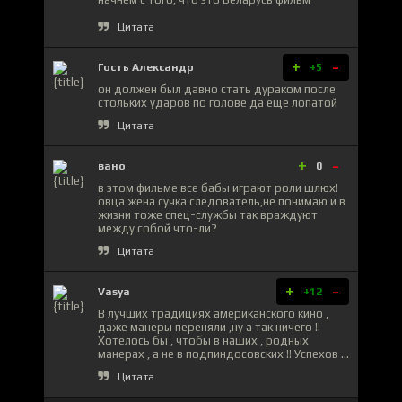
Цитата
+
-
Гость Александр
+5
он должен был давно стать дураком после
стольких ударов по голове да еще лопатой
Цитата
+
-
вано
0
в этом фильме все бабы играют роли шлюх!
овца жена сучка следователь,не понимаю и в
жизни тоже спец-службы так враждуют
между собой что-ли?
Цитата
+
-
Vasya
+12
В лучших традициях американского кино ,
даже манеры переняли ,ну а так ничего !!
Хотелось бы , чтобы в наших , родных
манерах , а не в подпиндосовских !! Успехов ...
Цитата