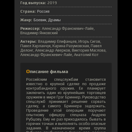
Год выпуска:
2019
Страна:
Россия
Жанр:
Боевик
Драмы
Режиссер:
Александр Франскевич-Лайе,
Владимир Янковский
Актеры:
Владимир Епифанцев, Игорь Сигов,
Павел Харланчук, Карина Разумовская, Павел
Делонг, Александр Аверков, Виктория Маслова,
Александр Франскевич-Лайе, Анатолий Кот
Описание фильма
Российским спецслужбам становится
известно о крупной сделке по продаже
контрабандного оружия. Ее планирует
заключить один из крупнейших торговцев
оружием в мире Грэг Бриннер. Руководство
спецслужб принимает решение сорвать
сделку, а самого Бриннера задержать.
Проведение этой операции поручают
опытному офицеру спецназа Андрею
Рубцову. Ему не раз приходилось бывать в
горячих точках и выполнять особо опасные
задания. В назначенное время группа