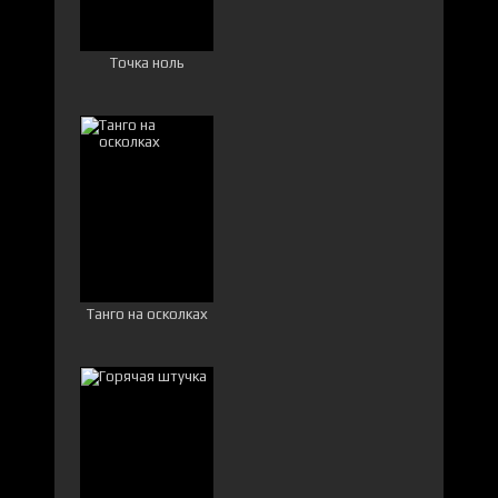
Точка ноль
Танго на осколках