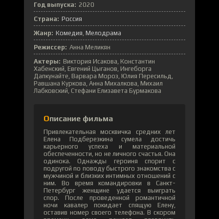
Год выпуска:
2020
Страна:
Россия
Жанр:
Комедия
Мелодрама
Режиссер:
Анна Меликян
Актеры:
Виктория Исакова, Константин
Хабенский, Евгений Цыганов, Ингеборга
Дапкунайте, Варвара Мороз, Юлия Пересильд,
Равшана Куркова, Анна Михалкова, Михаил
Лабковский, Стефани Елизавета Бурмакова
Описание фильма
Привлекательная москвичка средних лет
Елена Подберезкина сумела достичь
карьерного успеха и материальной
обеспеченности, но не личного счастья. Она
одинока. Однажды героиня спорит с
подругой по поводу быстрого знакомства с
мужчиной и близких интимных отношений с
ним. Во время командировки в Санкт-
Петербург женщине удается выиграть
спор. После проведенной романтичной
ночи кавалер покидает спящую Елену,
оставив номер своего телефона. В скором