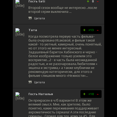
+
-
Гость tati
0
Второй сезон вообще не интересно ..после
второй серии выключила ...
Цитата
+
-
Тата
+13
Когда посмотрела первую часть фильма-
была очарована Исаковой, и фильм такой
какой- то уютный, камерный, очень понятный,
но от этого не менее интересный.
Задушевный баритон Хабенского и черно -
белое изображение только усилили это
восприятие…2- я часть была неожиданной
радостью, и не разочаровала.Любителям «
экшена и экстрима,» а также клубнички не
рекомендую категорически, для этого в
фильме слишком много «Нежности»…
Цитата
+
-
Гость Наталья
+10
Он прекрасен в ч/б варианте! В этом же
великий смысл. Мне, как зрителю, было
понятно, какие переживания поддерживает
ахроматичность сериала! А эти последние
секунды... Сериал для тех, кому за 45. Для