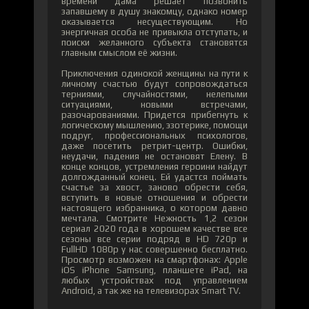
времени дама решает позвонить
запавшему в душу знакомцу, однако номер
оказывается несуществующим. Но
энергичная особа не привыкла отступать, и
поиски желанного субъекта становятся
главным смыслом её жизни.
Приключения одинокой женщины на пути к
личному счастью будут сопровождаться
терниями, случайностями, нелепыми
ситуациями, новыми встречами,
разочарованиями. Придется прибегнуть к
логическому мышлению, эзотерике, помощи
подруг, профессиональных психологов,
даже посетить ретрит-центр. Ошибки,
неудачи, падения не остановят Елену. В
конце концов, устремления героини найдут
долгожданный конец. Ей удастся поймать
счастье за хвост, заново обрести себя,
вступить в новые отношения и обрести
настоящего избранника, о котором давно
мечтала. Смотрите Нежность 1,2 сезон
сериал 2020 года в хорошем качестве все
сезоны все серии подряд в HD 720p и
FullHD 1080p у нас совершенно бесплатно.
Просмотр возможен на смартфонах: Apple
iOS iPhone Samsung, планшете iPad, на
любых устройствах под управлением
Android, а так же на телевизорах Smart TV.