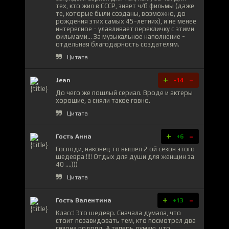
тех, кто жил в СССР, знает ч/б фильмы (даже
те, которые были созданы, возможно, до
рождения этих самых 45-летних), и не менее
интересное - улавливает перекличку с этими
фильмами... За музыкальное наполнение -
отдельная благодарность создателям.
Цитата
+
-
Jean
-14
До чего же пошлый сериал. Вроде и актеры
хорошие, а сняли такое говно.
Цитата
+
-
Гость Анна
+6
Господи, наконец то вышел 2 ой сезон этого
шедевра !!!! Отдых для души для женщин за
40 ....)))
Цитата
+
-
Гость Валентина
+13
Класс! Это шедевр. Сначала думала, что
стоит позавидовать тем, кто посмотрел два
сезона подряд. А теперь думаю, что