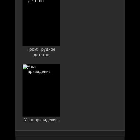
Гром: Трудное
детство
У нас привидение!