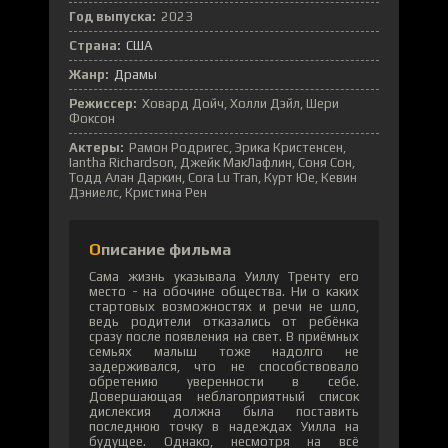
Год выпуска:
2023
Страна:
США
Жанр:
Драмы
Режиссер:
Ховард Дойч, Холли Дэйл, Шери
Фоксон
Актеры:
Рамон Родригес, Эрика Кристенсен,
Iantha Richardson, Джейк МакЛафлин, Соня Сон,
Тодд Алан Даркин, Cora Lu Tran, Курт Юе, Кевин
Дэниелс, Кристина Рен
Описание фильма
Сама жизнь указывала Уиллу Тренту его
место - на обочине общества. Ни о каких
стартовых возможностях и речи не шло,
ведь родители отказались от ребёнка
сразу после появления на свет. В приёмных
семьях малыш тоже надолго не
задерживался, что не способствовало
обретению уверенности в себе.
Довершающая неблагоприятный список
дислексия должна была поставить
последнюю точку в надеждах Уилла на
будущее. Однако, несмотря на всё