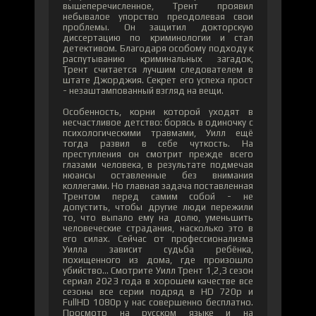
вышеперечисленное, Трент проявил
небывалое упорство преодолевая свои
проблемы. Он защитил докторскую
диссертацию по криминологии и стал
детективом. Благодаря особому подходу к
распутыванию криминальных загадок,
Трент считается лучшим следователем в
штате Джорджия. Секрет его успеха прост
- незаштампованный взгляд на вещи.
Особенность, корни которой уходят в
несчастливое детство: борясь в одиночку с
психологическими травмами, Уилл ещё
тогда развил в себе чуткость. На
преступления он смотрит прежде всего
глазами человека, в результате подмечая
нюансы оставленные без внимания
коллегами. Но главная задача поставленная
Трентом перед самим собой - не
допустить, чтобы другие люди пережили
то, что выпало ему на долю, уменьшить
человеческие страдания, насколько это в
его силах. Сейчас от профессионализма
Уилла зависит судьба ребёнка,
похищенного из дома, где произошло
убийство... Смотрите Уилл Трент 1,2,3 сезон
сериал 2023 года в хорошем качестве все
сезоны все серии подряд в HD 720p и
FullHD 1080p у нас совершенно бесплатно.
Просмотр на русском языке и на